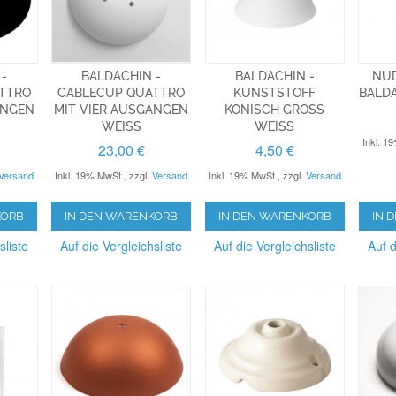
 -
BALDACHIN -
BALDACHIN -
NUD
TTRO
CABLECUP QUATTRO
KUNSTSTOFF
BALDA
ÄNGEN
MIT VIER AUSGÄNGEN
KONISCH GROSS W
WEISS
EISS
Inkl. 1
23,00 €
4,50 €
Versand
Inkl. 19% MwSt.
,
zzgl.
Versand
Inkl. 19% MwSt.
,
zzgl.
Versand
KORB
IN DEN WARENKORB
IN DEN WARENKORB
IN 
sliste
Auf die Vergleichsliste
Auf die Vergleichsliste
Auf d