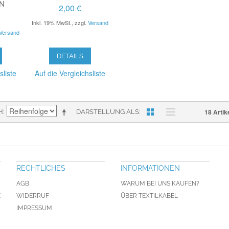
2,00 €
Inkl. 19% MwSt.
,
zzgl.
Versand
Versand
DETAILS
sliste
Auf die Vergleichsliste
18 Artik
H
DARSTELLUNG ALS
RECHTLICHES
INFORMATIONEN
AGB
WARUM BEI UNS KAUFEN?
E
WIDERRUF
ÜBER TEXTILKABEL
IMPRESSUM