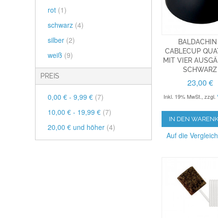
rot
(1)
schwarz
(4)
silber
(2)
BALDACHIN
CABLECUP QUA
weiß
(9)
MIT VIER AUSG
SCHWARZ
PREIS
23,00 €
0,00 €
-
9,99 €
(7)
Inkl. 19% MwSt.
,
zzgl.
10,00 €
-
19,99 €
(7)
IN DEN WAREN
20,00 €
und höher
(4)
Auf die Vergleich