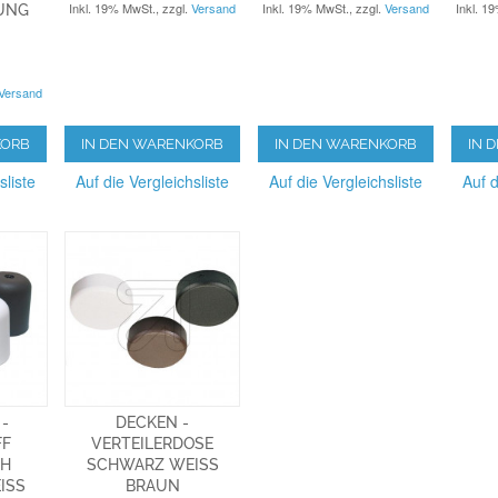
Inkl. 19% MwSt.
,
zzgl.
Versand
Inkl. 19% MwSt.
,
zzgl.
Versand
Inkl. 1
UNG
Versand
KORB
IN DEN WARENKORB
IN DEN WARENKORB
IN 
sliste
Auf die Vergleichsliste
Auf die Vergleichsliste
Auf d
 -
DECKEN -
FF
VERTEILERDOSE
CH
SCHWARZ WEISS B
S G
RAUN