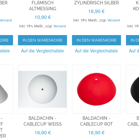
BER
FLÄMISCH
ZYLINDRISCH SILBER
K
ALTMESSING
KO
16,90 €
10,90 €
Versand
Inkl. 19% MwSt.
,
zzgl.
Versand
Inkl. 19% MwSt.
,
zzgl.
Versand
Inkl. 1
KORB
IN DEN WARENKORB
IN DEN WARENKORB
IN 
sliste
Auf die Vergleichsliste
Auf die Vergleichsliste
Auf d
 -
BALDACHIN -
BALDACHIN -
B
FF
CABLECUP WEISS
CABLECUP ROT
CABL
IT
16,90 €
16,90 €
RER