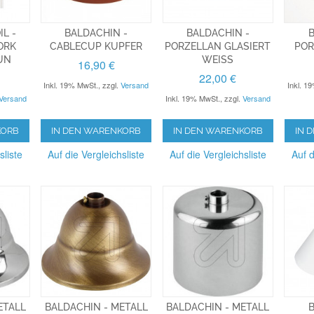
L -
BALDACHIN -
BALDACHIN -
B
ORK
CABLECUP KUPFER
PORZELLAN GLASIERT
POR
UN
WEISS
16,90 €
22,00 €
Inkl. 19% MwSt.
,
zzgl.
Versand
Inkl. 1
Versand
Inkl. 19% MwSt.
,
zzgl.
Versand
KORB
IN DEN WARENKORB
IN DEN WARENKORB
IN 
sliste
Auf die Vergleichsliste
Auf die Vergleichsliste
Auf d
ETALL
BALDACHIN - METALL
BALDACHIN - METALL
B