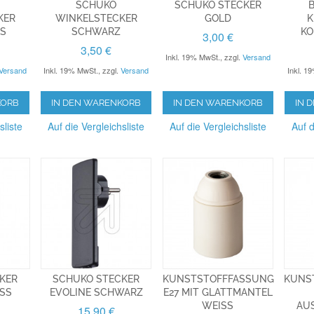
SCHUKO
SCHUKO STECKER
B
KER
WINKELSTECKER
GOLD
K
S
SCHWARZ
KO
3,00 €
3,50 €
Inkl. 19% MwSt.
,
zzgl.
Versand
Versand
Inkl. 19% MwSt.
,
zzgl.
Versand
Inkl. 1
KORB
IN DEN WARENKORB
IN DEN WARENKORB
IN 
sliste
Auf die Vergleichsliste
Auf die Vergleichsliste
Auf d
KER
SCHUKO STECKER
KUNSTSTOFFFASSUNG
KUNS
SS
EVOLINE SCHWARZ
E27 MIT GLATTMANTEL
WEISS
AUS
15,90 €