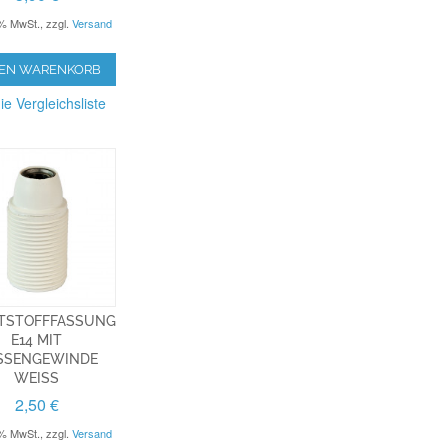
9% MwSt.
,
zzgl.
Versand
DEN WARENKORB
ie Vergleichsliste
TSTOFFFASSUNG
E14 MIT
SENGEWINDE W
EISS
2,50 €
9% MwSt.
,
zzgl.
Versand