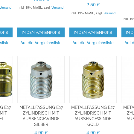
2,50 €
Versand
Inkl. 19% MwSt.
,
zzgl.
Versand
Inkl. 19% MwSt.
,
zzgl.
Versand
Inkl. 1
KORB
IN DEN WARENKORB
IN DEN WARENKORB
IN 
sliste
Auf die Vergleichsliste
Auf die Vergleichsliste
Auf d
G E27
METALLFASSUNG E27
METALLFASSUNG E27
META
MIT
ZYLINDRISCH MIT
ZYLINDRISCH MIT
ZY
EL
AUSSENGEWINDE S
AUSSENGEWINDE G
AUS
ILBER
OLD
4,90 €
4,90 €