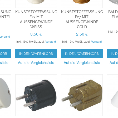
SSUNG
KUNSTSTOFFFASSUNG
KUNSTSTOFFFASSUNG
BALD
MANTEL
E27 MIT
E27 MIT
FL
AUSSENGEWINDE W
AUSSENGEWINDE G
EISS
OLD
Inkl. 1
3,50 €
2,50 €
Versand
Inkl. 19% MwSt.
,
zzgl.
Versand
Inkl. 19% MwSt.
,
zzgl.
Versand
KORB
IN DEN WARENKORB
IN DEN WARENKORB
IN 
sliste
Auf die Vergleichsliste
Auf die Vergleichsliste
Auf d