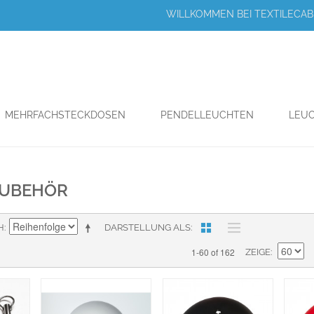
WILLKOMMEN BEI TEXTILECABL
MEHRFACHSTECKDOSEN
PENDELLEUCHTEN
LEUC
UBEHÖR
H
DARSTELLUNG ALS
1-60 of 162
ZEIGE