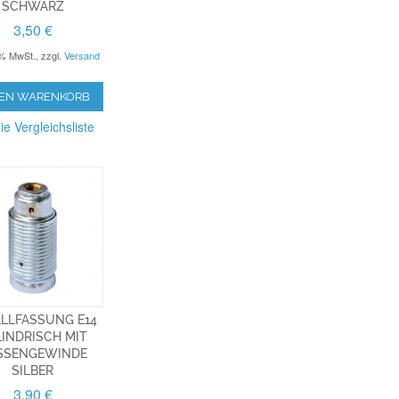
CHWARZ
3,50 €
9% MwSt.
,
zzgl.
Versand
DEN WARENKORB
ie Vergleichsliste
LLFASSUNG E14
LINDRISCH MIT
SENGEWINDE S
ILBER
3,90 €