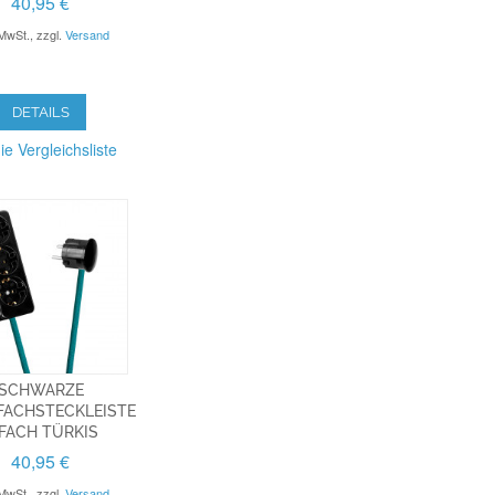
40,95 €
 MwSt.
,
zzgl.
Versand
DETAILS
ie Vergleichsliste
SCHWARZE
FACHSTECKLEISTE
-FACH TÜRKIS
40,95 €
 MwSt.
,
zzgl.
Versand