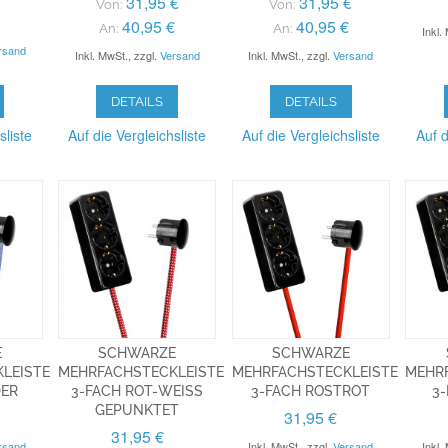
31,95 €
31,95 €
Von:
Von:
40,95 €
40,95 €
An:
An:
Inkl.
rsand
Inkl. MwSt.
,
zzgl.
Versand
Inkl. MwSt.
,
zzgl.
Versand
DETAILS
DETAILS
sliste
Auf die Vergleichsliste
Auf die Vergleichsliste
Auf d
E
SCHWARZE
SCHWARZE
LEISTE
MEHRFACHSTECKLEISTE
MEHRFACHSTECKLEISTE
MEHR
DER
3-FACH ROT-WEISS
3-FACH ROSTROT
3
GEPUNKTET
31,95 €
31,95 €
rsand
Inkl. MwSt.
,
zzgl.
Versand
Inkl.