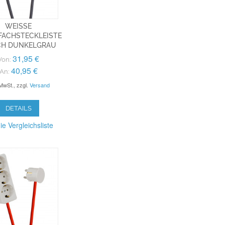
WEISSE M
CHSTECKLEISTE 3
H DUNKELGRAU
31,95 €
Von:
40,95 €
An:
 MwSt.
,
zzgl.
Versand
DETAILS
ie Vergleichsliste