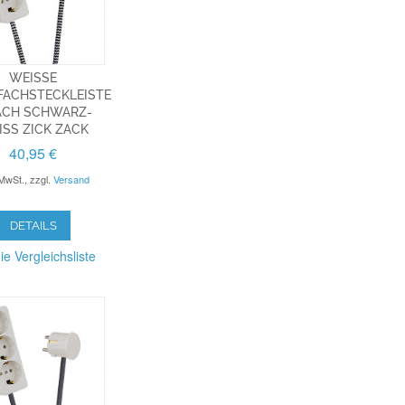
WEISSE M
CHSTECKLEISTE 3
CH SCHWARZ-W
S ZICK ZACK
40,95 €
 MwSt.
,
zzgl.
Versand
DETAILS
ie Vergleichsliste