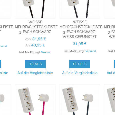
WEISSE M
WEISSE M
EISTE 3
EHRFACHSTECKLEISTE 3
EHRFACHSTECKLEISTE 3
EHRFA
-FACH SCHWARZ
-FACH SCHWARZ-W
-FA
EISS GEPUNKTET
EIS
31,95 €
Von:
31,95 €
40,95 €
An:
rsand
Inkl. MwSt.
,
zzgl.
Versand
Inkl.
Inkl. MwSt.
,
zzgl.
Versand
DETAILS
DETAILS
sliste
Auf die Vergleichsliste
Auf die Vergleichsliste
Auf d