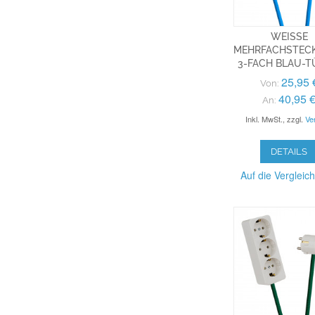
WEISSE M
EHRFACHSTECKL
-FACH BLAU-TÜ
25,95 
Von:
40,95 
An:
Inkl. MwSt.
,
zzgl.
Ve
DETAILS
Auf die Vergleich