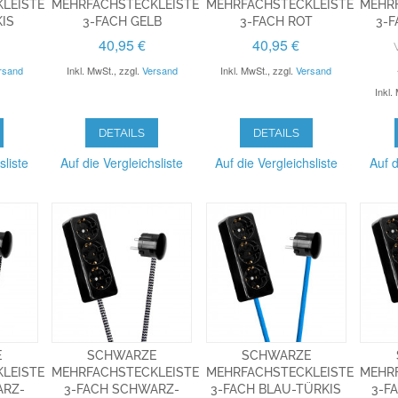
EISTE 3
EHRFACHSTECKLEISTE 3
MEHRFACHSTECKLEISTE
MEHR
S
-FACH GELB
3-FACH ROT
3-
40,95 €
40,95 €
rsand
Inkl. MwSt.
,
zzgl.
Versand
Inkl. MwSt.
,
zzgl.
Versand
Inkl.
DETAILS
DETAILS
sliste
Auf die Vergleichsliste
Auf die Vergleichsliste
Auf d
E
SCHWARZE
SCHWARZE
LEISTE
MEHRFACHSTECKLEISTE
MEHRFACHSTECKLEISTE
MEHR
ARZ-
3-FACH SCHWARZ-
3-FACH BLAU-TÜRKIS
3-F