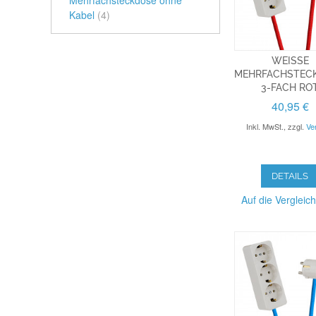
Mehrfachsteckdose ohne
Kabel
(4)
WEISSE M
EHRFACHSTECKL
-FACH ROT
40,95 €
Inkl. MwSt.
,
zzgl.
Ve
DETAILS
Auf die Vergleich