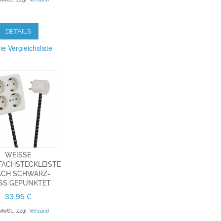
DETAILS
ie Vergleichsliste
WEISSE M
CHSTECKLEISTE 4
CH SCHWARZ-W
S GEPUNKTET
33,95 €
 MwSt.
,
zzgl.
Versand