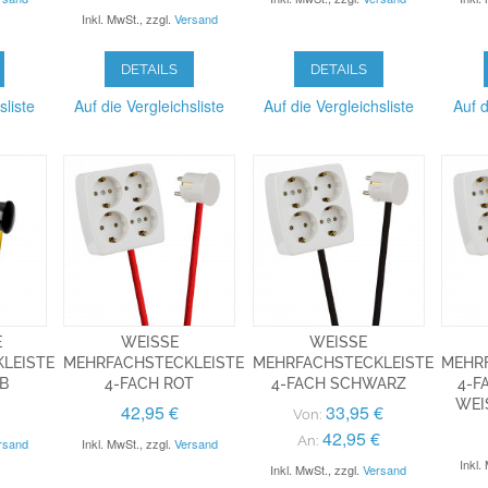
Inkl. MwSt.
,
zzgl.
Versand
DETAILS
DETAILS
sliste
Auf die Vergleichsliste
Auf die Vergleichsliste
Auf d
E
WEISSE M
WEISSE M
LEISTE
EHRFACHSTECKLEISTE 4
EHRFACHSTECKLEISTE 4
EHRFA
B
-FACH ROT
-FACH SCHWARZ
-FA
EIS
42,95 €
33,95 €
Von:
42,95 €
An:
rsand
Inkl. MwSt.
,
zzgl.
Versand
Inkl.
Inkl. MwSt.
,
zzgl.
Versand