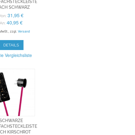
FACHSTECKLEISTE
FACH SCHWARZ
31,95 €
Von:
40,95 €
An:
 MwSt.
,
zzgl.
Versand
DETAILS
ie Vergleichsliste
SCHWARZE
FACHSTECKLEISTE
ACH KIRSCHROT