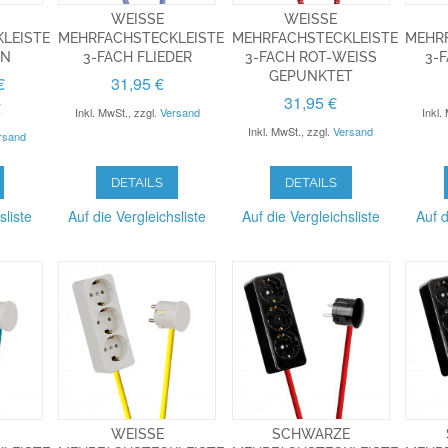
WEISSE M
WEISSE M
EISTE 3
EHRFACHSTECKLEISTE 3
EHRFACHSTECKLEISTE 3
EHRFA
-FACH FLIEDER
-FACH ROT-WEISS GE
-F
PUNKTET
€
31,95 €
31,95 €
€
Inkl. MwSt.
,
zzgl.
Versand
Inkl.
Inkl. MwSt.
,
zzgl.
Versand
rsand
DETAILS
DETAILS
sliste
Auf die Vergleichsliste
Auf die Vergleichsliste
Auf d
WEISSE M
SCHWARZE