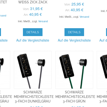
KTET
WEISS ZICK ZACK
25,95 €
Von:
31,95 €
40,95 €
Von:
An:
Inkl.
40,95 €
An:
rsand
Inkl. MwSt.
,
zzgl.
Versand
Inkl. MwSt.
,
zzgl.
Versand
DETAILS
DETAILS
sliste
Auf die Vergleichsliste
Auf die Vergleichsliste
Auf d
E
SCHWARZE
SCHWARZE
LEISTE
MEHRFACHSTECKLEISTE
MEHRFACHSTECKLEISTE
MEHR
LGRAU
3-FACH DUNKELGRAU
3-FACH GRÜN
3-F
G