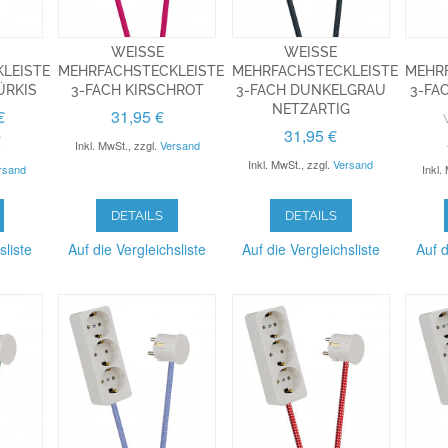
WEISSE M
WEISSE M
EISTE 3
EHRFACHSTECKLEISTE 3
EHRFACHSTECKLEISTE 3
EHRFA
RKIS
-FACH KIRSCHROT
-FACH DUNKELGRAU N
-FAC
ETZARTIG
€
31,95 €
31,95 €
€
Inkl. MwSt.
,
zzgl.
Versand
Inkl. MwSt.
,
zzgl.
Versand
rsand
Inkl.
DETAILS
DETAILS
sliste
Auf die Vergleichsliste
Auf die Vergleichsliste
Auf d