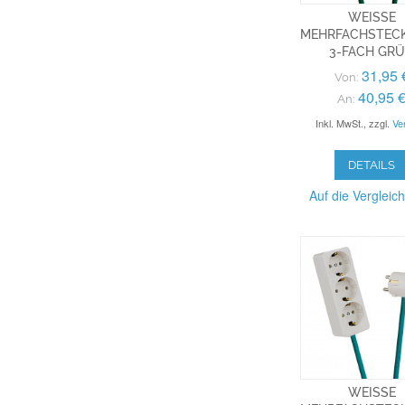
WEISSE M
EHRFACHSTECKL
-FACH GRÜN
31,95 
Von:
40,95 
An:
Inkl. MwSt.
,
zzgl.
Ve
DETAILS
Auf die Vergleich
WEISSE M