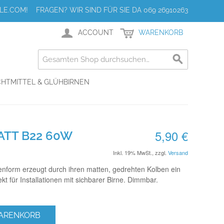
E.COM! FRAGEN? WIR SIND FÜR SIE DA 069 26910263
ACCOUNT
WARENKORB
HTMITTEL & GLÜHBIRNEN
5,90 €
ATT B22 60W
Inkl. 19% MwSt.
,
zzgl.
Versand
enform erzeugt durch ihren matten, gedrehten Kolben ein
kt für Installationen mit sichbarer Birne. Dimmbar.
WARENKORB