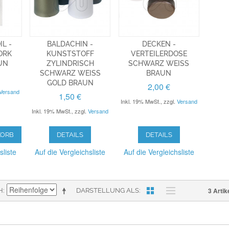
L -
BALDACHIN -
DECKEN -
ORK
KUNSTSTOFF
VERTEILERDOSE
UN
ZYLINDRISCH
SCHWARZ WEISS B
SCHWARZ WEISS G
RAUN
OLD BRAUN
2,00 €
Versand
1,50 €
Inkl. 19% MwSt.
,
zzgl.
Versand
Inkl. 19% MwSt.
,
zzgl.
Versand
KORB
DETAILS
DETAILS
sliste
Auf die Vergleichsliste
Auf die Vergleichsliste
3 Artik
H
DARSTELLUNG ALS